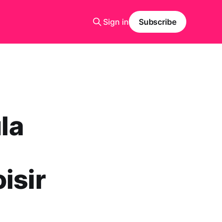
Sign in
Subscribe
la
isir