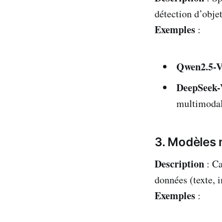
détection d’objet
Exemples
:
Qwen2.5-V
DeepSeek
multimodale
3. Modèles
Description
: Ca
données (texte, 
Exemples
: