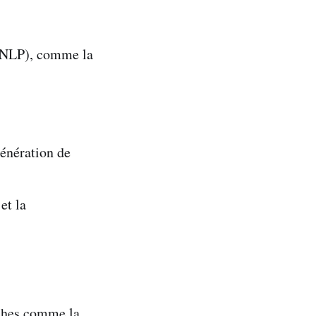
 (NLP), comme la
génération de
et la
âches comme la