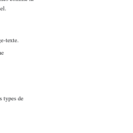
el.
e-texte.
he
s types de