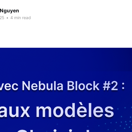
 Nguyen
25
•
4 min read