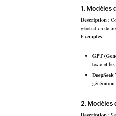
1. Modèles 
Description
: Co
génération de tex
Exemples
:
GPT (Gene
texte et le
DeepSeek 
génération.
2. Modèles 
Description
: Sp