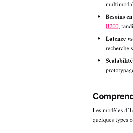
multimodal
Besoins en
B200
, tand
Latence vs
recherche s
Scalabilité
prototypag
Comprendr
Les modèles d’IA 
quelques types c