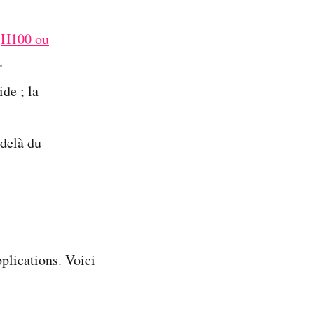
s
H100 ou
.
ide ; la
-delà du
plications. Voici