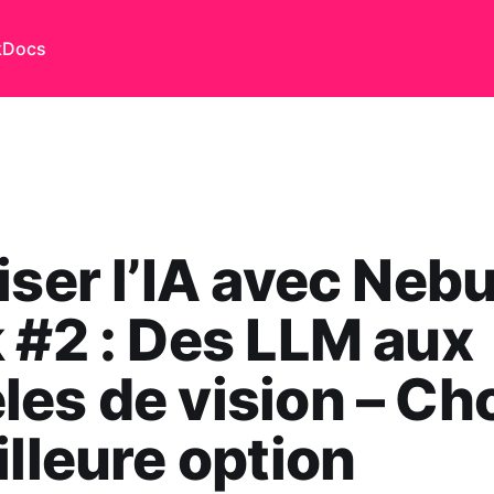
k
Docs
iser l’IA avec Nebu
 #2 : Des LLM aux
es de vision – Cho
illeure option